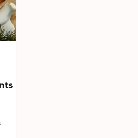
nts
s