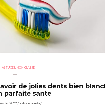
ASTUCES
,
NON CLASSÉ
voir de jolies dents bien blan
n parfaite sante
/
/
février 2022
astucebeaute